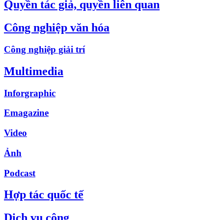
Quyền tác giả, quyền liên quan
Công nghiệp văn hóa
Công nghiệp giải trí
Multimedia
Inforgraphic
Emagazine
Video
Ảnh
Podcast
Hợp tác quốc tế
Dịch vụ công