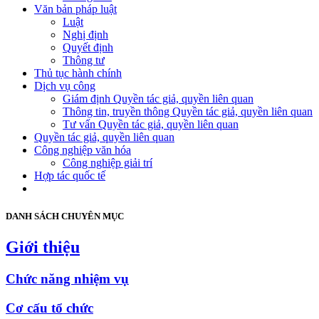
Văn bản pháp luật
Luật
Nghị định
Quyết định
Thông tư
Thủ tục hành chính
Dịch vụ công
Giám định Quyền tác giả, quyền liên quan
Thông tin, truyền thông Quyền tác giả, quyền liên quan
Tư vấn Quyền tác giả, quyền liên quan
Quyền tác giả, quyền liên quan
Công nghiệp văn hóa
Công nghiệp giải trí
Hợp tác quốc tế
DANH SÁCH CHUYÊN MỤC
Giới thiệu
Chức năng nhiệm vụ
Cơ cấu tổ chức