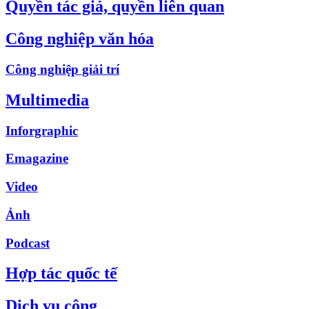
Quyền tác giả, quyền liên quan
Công nghiệp văn hóa
Công nghiệp giải trí
Multimedia
Inforgraphic
Emagazine
Video
Ảnh
Podcast
Hợp tác quốc tế
Dịch vụ công