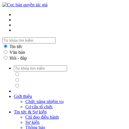
Tin tức
Văn bản
Hỏi - đáp
Tin tức
Văn bản
Hỏi - đáp
Giới thiệu
Chức năng nhiệm vụ
Cơ cấu tổ chức
Tin tức & Sự kiện
Chỉ đạo điều hành
Sự kiện
Thông báo