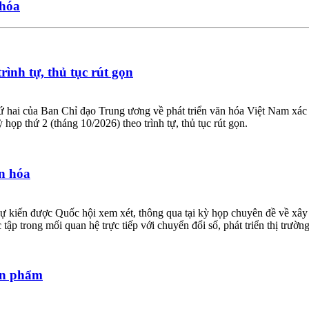
 hóa
ình tự, thủ tục rút gọn
i của Ban Chỉ đạo Trung ương về phát triển văn hóa Việt Nam xác đị
họp thứ 2 (tháng 10/2026) theo trình tự, thủ tục rút gọn.
n hóa
ự kiến được Quốc hội xem xét, thông qua tại kỳ họp chuyên đề về xây
 tập trong mối quan hệ trực tiếp với chuyển đổi số, phát triển thị trườ
sản phẩm