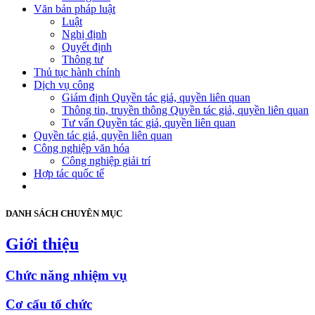
Văn bản pháp luật
Luật
Nghị định
Quyết định
Thông tư
Thủ tục hành chính
Dịch vụ công
Giám định Quyền tác giả, quyền liên quan
Thông tin, truyền thông Quyền tác giả, quyền liên quan
Tư vấn Quyền tác giả, quyền liên quan
Quyền tác giả, quyền liên quan
Công nghiệp văn hóa
Công nghiệp giải trí
Hợp tác quốc tế
DANH SÁCH CHUYÊN MỤC
Giới thiệu
Chức năng nhiệm vụ
Cơ cấu tổ chức