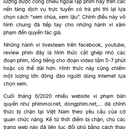
lượng được công chiếu ngoài rạp phim hay trên các 
nền tảng dịch vụ trực tuyến có trả phí thì lại lựa 
chọn cách “xem chùa, xem lậu”. Chính điều này vô 
hình chung đã tiếp tay cho những hành vi xâm 
phạm đến quyền tác giả.
Những hành vi livesteam trên facebook, youtube, 
review phim đây là hình thức cắt ghép nhỏ các 
đoạn phim, lồng tiếng cho đoạn video tầm 5-7 phút 
hoặc có thể dài hơn. Hình thức này cũng chiếm 
một lượng lớn đông đảo người dùng internet lựa 
chọn xem.
Cuối tháng 6/2020 nhiều website vi phạm bản 
quyền như phimmoi.net, dongphim.net,… dã chính 
thức bị chặn tại Việt Nam theo yêu cầu của cơ 
quan chức năng. Kể từ thời điểm bị chặn, chủ các 
trang web này đã liên tục đổi phó bằng cách thay 