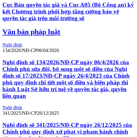
Cục Bản quyền tác giả và Cục A05 (Bộ Công an) ký
kết Chương trình phối hợp tăng cường bảo vệ
quyền tác giả trên môi trường số
Văn bản pháp luật
Nghị định
134/2026/NĐ-CP
06/04/2026
Nghị định số 134/2026/NĐ-CP ngày 06/4/2026 của
Chính phủ sửa đổi, bổ sung một số điều của Nghị
định số 17/2023/NĐ-CP ngày 26/4/2023 của Chính
phủ quy định chi tiết một số điều và biện pháp thi
hành Luật Sở hữu trí tuệ về quyền tác giả, quyền
liên quan
Nghị định
341/2025/NĐ-CP
26/12/2025
Nghị định số 341/2025/NĐ-CP ngày 26/12/2025 của
Chính phủ quy định xử phạt vi phạm hành chính