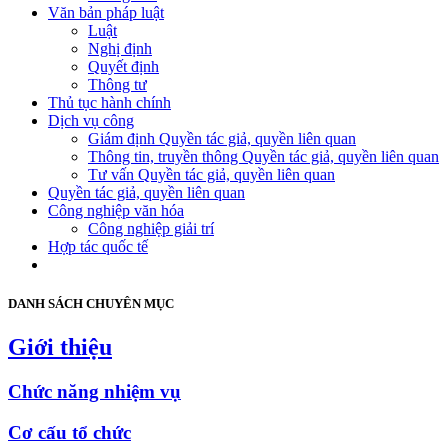
Văn bản pháp luật
Luật
Nghị định
Quyết định
Thông tư
Thủ tục hành chính
Dịch vụ công
Giám định Quyền tác giả, quyền liên quan
Thông tin, truyền thông Quyền tác giả, quyền liên quan
Tư vấn Quyền tác giả, quyền liên quan
Quyền tác giả, quyền liên quan
Công nghiệp văn hóa
Công nghiệp giải trí
Hợp tác quốc tế
DANH SÁCH CHUYÊN MỤC
Giới thiệu
Chức năng nhiệm vụ
Cơ cấu tổ chức