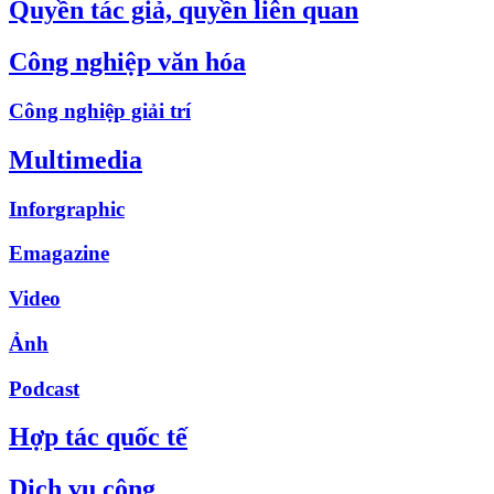
Quyền tác giả, quyền liên quan
Công nghiệp văn hóa
Công nghiệp giải trí
Multimedia
Inforgraphic
Emagazine
Video
Ảnh
Podcast
Hợp tác quốc tế
Dịch vụ công