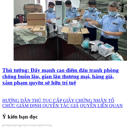
Thủ tướng: Đẩy mạnh cao điểm đấu tranh phòng
chống buôn lậu, gian lận thương mại, hàng giả,
xâm phạm quyền sở hữu trí tuệ
HƯỚNG DẪN THỦ TỤC CẤP GIẤY CHỨNG NHẬN TỔ
CHỨC GIÁM ĐỊNH QUYỀN TÁC GIẢ
QUYỀN LIÊN QUAN
Ý kiến bạn đọc