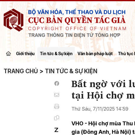
Giới thiệu
Tin tức & Sự kiện
Văn bản pháp luật
Thủ tục 
TRANG CHỦ
>
TIN TỨC & SỰ KIỆN
Bất ngờ với 
tại Hội chợ 
Thứ Sáu, 7/11/2025 14:59
VHO - Hội chợ mùa Thu l
gia (Đông Anh, Hà Nội) 