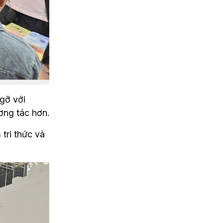
gỡ với 
ơng tác hơn.
ri thức và 