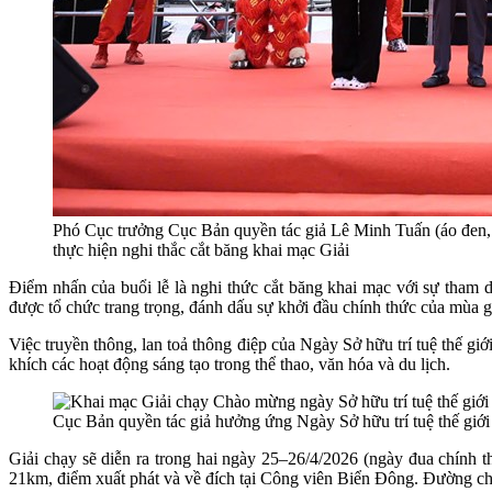
Phó Cục trưởng Cục Bản quyền tác giả Lê Minh Tuấn (áo đen
thực hiện nghi thắc cắt băng khai mạc Giải
Điểm nhấn của buổi lễ là nghi thức cắt băng khai mạc với sự tham
được tổ chức trang trọng, đánh dấu sự khởi đầu chính thức của mùa 
Việc truyền thông, lan toả thông điệp của Ngày Sở hữu trí tuệ thế g
khích các hoạt động sáng tạo trong thể thao, văn hóa và du lịch.
Cục Bản quyền tác giả hưởng ứng Ngày Sở hữu trí tuệ thế giới 
Giải chạy sẽ diễn ra trong hai ngày 25–26/4/2026 (ngày đua chính t
21km, điểm xuất phát và về đích tại Công viên Biển Đông.
Đường chạ