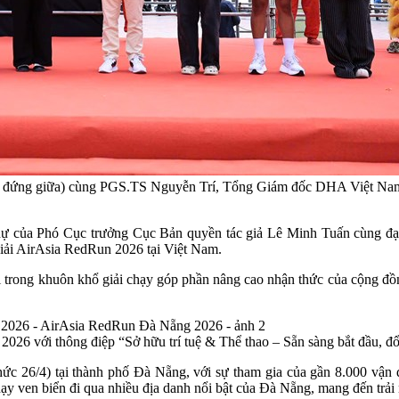
, đứng giữa) cùng PGS.TS Nguyễn Trí, Tổng Giám đốc DHA Việt Nam (
 dự của Phó Cục trưởng Cục Bản quyền tác giả Lê Minh Tuấn cùng đại 
giải AirAsia RedRun 2026 tại Việt Nam.
iới trong khuôn khổ giải chạy góp phần nâng cao nhận thức của cộng đồ
2026 với thông điệp “Sở hữu trí tuệ & Thể thao – Sẵn sàng bắt đầu, đổ
hức 26/4) tại thành phố Đà Nẵng, với sự tham gia của gần 8.000 vận 
y ven biển đi qua nhiều địa danh nổi bật của Đà Nẵng, mang đến trải 