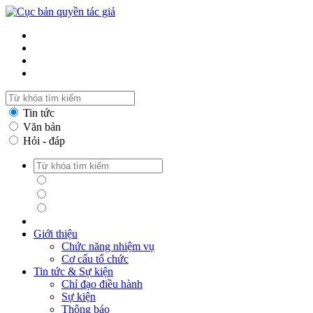
Tin tức
Văn bản
Hỏi - đáp
Tin tức
Văn bản
Hỏi - đáp
Giới thiệu
Chức năng nhiệm vụ
Cơ cấu tổ chức
Tin tức & Sự kiện
Chỉ đạo điều hành
Sự kiện
Thông báo