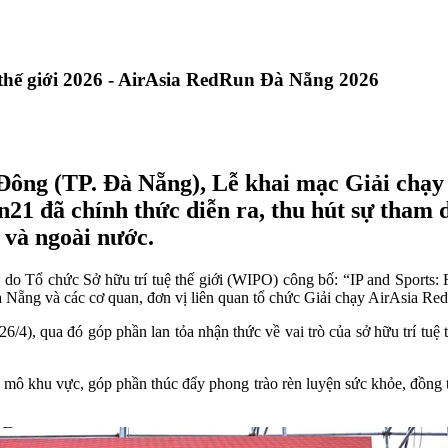
thế giới 2026 - AirAsia RedRun Đà Nẵng 2026
Đông (TP. Đà Nẵng), Lễ khai mạc Giải chạy 
 đã chính thức diễn ra, thu hút sự tham dự
 và ngoài nước.
do Tổ chức Sở hữu trí tuệ thế giới (WIPO) công bố: “IP and Sports: Re
Nẵng và các cơ quan, đơn vị liên quan tổ chức Giải chạy AirAsia R
6/4), qua đó góp phần lan tỏa nhận thức về vai trò của sở hữu trí tuệ t
 mô khu vực, góp phần thúc đẩy phong trào rèn luyện sức khỏe, đồng 