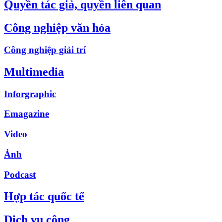
Quyền tác giả, quyền liên quan
Công nghiệp văn hóa
Công nghiệp giải trí
Multimedia
Inforgraphic
Emagazine
Video
Ảnh
Podcast
Hợp tác quốc tế
Dịch vụ công