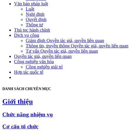
Văn bản pháp luật
Luật
Nghị định
Quyết định
Thông tư
Thủ tục hành chính
Dịch vụ công
Giám định Quyền tác giả, quyền liên quan
Thông tin, truyền thông Quyền tác giả, quyền liên quan
Tư vấn Quyền tác giả, quyền liên quan
Quyền tác giả, quyền liên quan
Công nghiệp văn hóa
Công nghiệp giải trí
Hợp tác quốc tế
DANH SÁCH CHUYÊN MỤC
Giới thiệu
Chức năng nhiệm vụ
Cơ cấu tổ chức