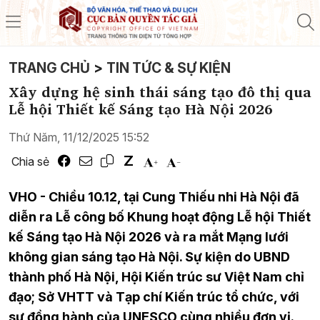
TRANG CHỦ
>
TIN TỨC & SỰ KIỆN
Xây dựng hệ sinh thái sáng tạo đô thị qua
Lễ hội Thiết kế Sáng tạo Hà Nội 2026
Thứ Năm, 11/12/2025 15:52
Chia sẻ
VHO - Chiều 10.12, tại Cung Thiếu nhi Hà Nội đã
diễn ra Lễ công bố Khung hoạt động Lễ hội Thiết
kế Sáng tạo Hà Nội 2026 và ra mắt Mạng lưới
không gian sáng tạo Hà Nội. Sự kiện do UBND
thành phố Hà Nội, Hội Kiến trúc sư Việt Nam chỉ
đạo; Sở VHTT và Tạp chí Kiến trúc tổ chức, với
sự đồng hành của UNESCO cùng nhiều đơn vị.