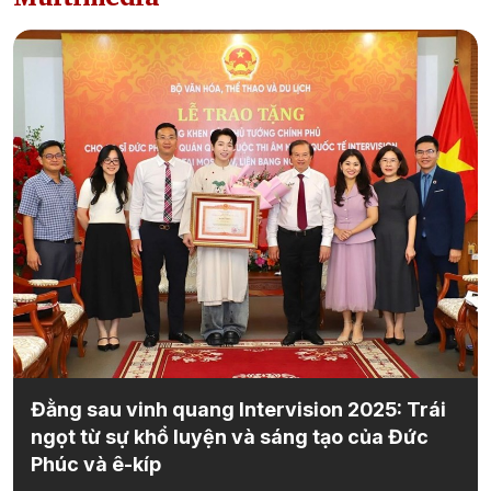
Trái
Những hình ảnh ấn tượng tại giải AirAsia
ức
RedRun Đà Nẵng 2026
15:30 26/04/2026