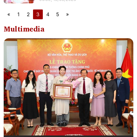
«
1
2
3
4
5
»
Multimedia