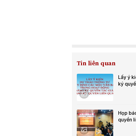
Tin liên quan
Lấy ý k
ký quyề
Họp báo
quyền l