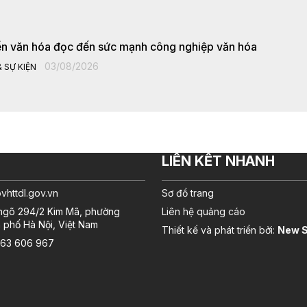
iển văn hóa đọc đến sức mạnh công nghiệp văn hóa
03/08/2026
 SỰ KIỆN
LIÊN KẾT NHANH
httdl.gov.vn
Sơ đồ trang
, ngõ 294/2 Kim Mã, phường
Liên hệ quảng cáo
 phố Hà Nội, Việt Nam
Thiết kế và phát triển bởi:
New S
3.63 606 967