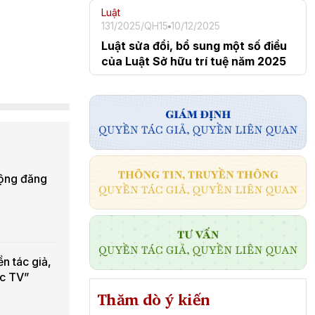
Luật
131/2025/QH15
10/12/2025
Luật sửa đổi, bổ sung một số điều
của Luật Sở hữu trí tuệ năm 2025
động đăng
n tác giả,
ạc TV”
Thăm dò ý kiến