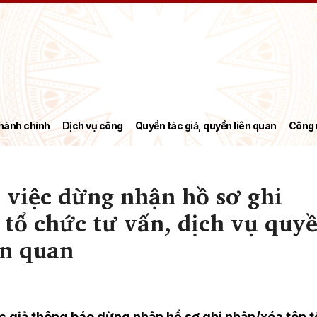
hành chính
Dịch vụ công
Quyền tác giả, quyền liên quan
Công 
 việc dừng nhận hồ sơ ghi
tổ chức tư vấn, dịch vụ quyề
ên quan
 giả thông báo dừng nhận hồ sơ ghi nhận/xóa tên t