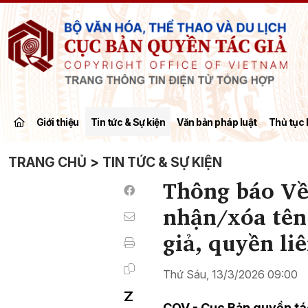
Giới thiệu
Tin tức & Sự kiện
Văn bản pháp luật
Thủ tục 
TRANG CHỦ
>
TIN TỨC & SỰ KIỆN
Thông báo Về
nhận/xóa tên 
giả, quyền li
Thứ Sáu, 13/3/2026 09:00
COV - Cục Bản quyền tác