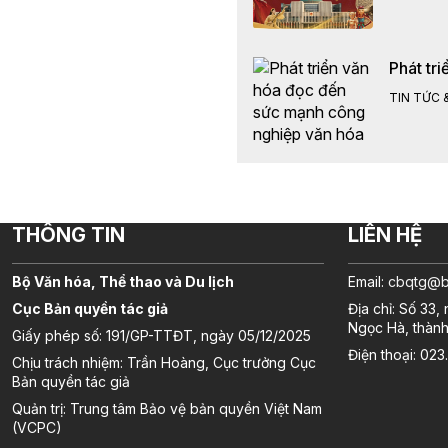
Phát tr
TIN TỨC &
THÔNG TIN
LIÊN HỆ
Bộ Văn hóa, Thể thao và Du lịch
Email:
cbqtg@bv
Cục Bản quyền tác giả
Địa chỉ: Số 33
Ngọc Hà, thành
Giấy phép số: 191/GP-TTĐT, ngày 05/12/2025
Điện thoại: 02
Chịu trách nhiệm: Trần Hoàng, Cục trưởng Cục
Bản quyền tác giả
Quản trị: Trung tâm Bảo vệ bản quyền Việt Nam
(VCPC)