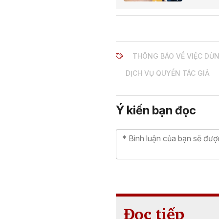
THÔNG BÁO VỀ VIỆC DỪ
DỊCH VỤ QUYỀN TÁC GIẢ
Ý kiến bạn đọc
Đọc tiếp