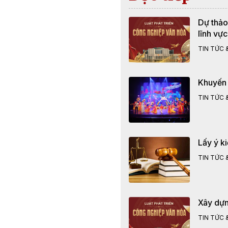
Dự thảo
lĩnh vự
TIN TỨC &
Khuyến 
TIN TỨC &
Lấy ý k
TIN TỨC &
Xây dựng
TIN TỨC &