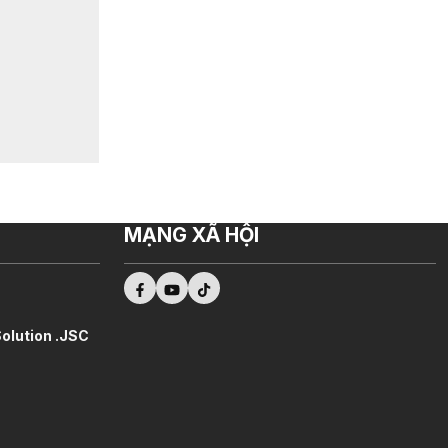
MẠNG XÃ HỘI
olution .JSC