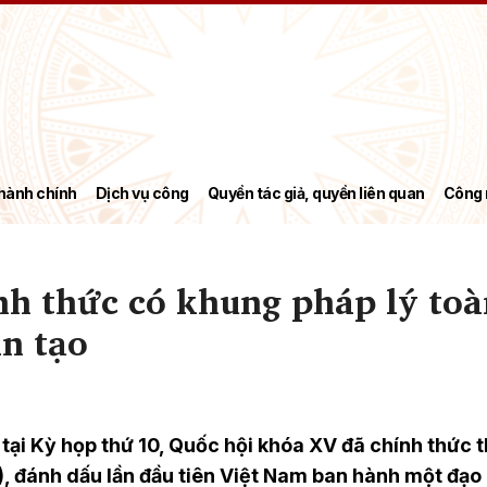
hành chính
Dịch vụ công
Quyền tác giả, quyền liên quan
Công 
nh thức có khung pháp lý toà
ân tạo
tại Kỳ họp thứ 10, Quốc hội khóa XV đã chính thức 
I), đánh dấu lần đầu tiên Việt Nam ban hành một đạo 