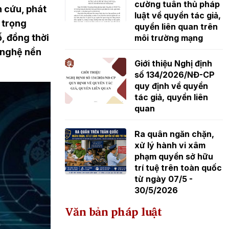
cường tuân thủ pháp
n cứu, phát
luật về quyền tác giả,
 trọng
quyền liên quan trên
ố, đồng thời
môi trường mạng
 nghệ nền
Giới thiệu Nghị định
số 134/2026/NĐ-CP
quy định về quyền
tác giả, quyền liên
quan
Ra quân ngăn chặn,
xử lý hành vi xâm
phạm quyền sở hữu
trí tuệ trên toàn quốc
từ ngày 07/5 -
30/5/2026
Văn bản pháp luật