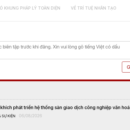
Ó KHUNG PHÁP LÝ TOÀN DIỆN
VỀ TRÍ TUỆ NHÂN TẠO
G
khích phát triển hệ thống sàn giao dịch công nghiệp văn hoá
06/08/2026
 SỰ KIỆN