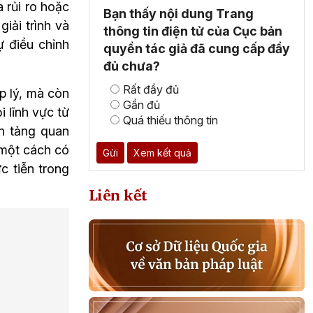
 rủi ro hoặc 
Bạn thấy nội dung Trang
ải trình và 
thông tin điện tử của Cục bản
điều chỉnh 
quyền tác giả đã cung cấp đầy
đủ chưa?
Rất đầy đủ
 lý, mà còn 
Gần đủ
lĩnh vực từ 
Quá thiếu thông tin
n tảng quan 
một cách có 
Gửi
Xem kết quả
 tiễn trong 
Liên kết