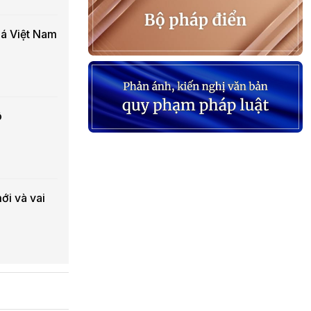
oá Việt Nam
ô
ới và vai