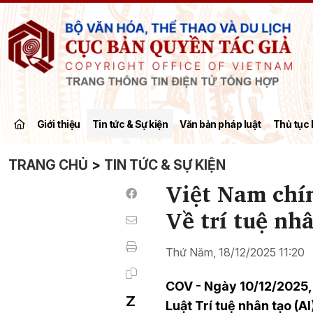
Giới thiệu
Tin tức & Sự kiện
Văn bản pháp luật
Thủ tục 
TRANG CHỦ
>
TIN TỨC & SỰ KIỆN
Việt Nam chí
Về trí tuệ nh
Thứ Năm, 18/12/2025 11:20
COV - Ngày 10/12/2025, 
Luật Trí tuệ nhân tạo (A