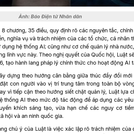
Ảnh: Báo Điện tử Nhân dân
 8 chương, 35 điều, quy định rõ các nguyên tắc, chính
n, nghĩa vụ và trách nhiệm của các tổ chức, cá nhân t
ử dụng hệ thống AI; cũng như cơ chế quản lý nhà nước,
ong lĩnh vực này. Theo nghị quyết của Quốc hội, Luật sẽ
6, tạo hành lang pháp lý chính thức cho hoạt động AI t
xây dựng theo hướng cân bằng giữa thúc đẩy đổi mới 
đặt con người vào vị trí trung tâm trong toàn bộ vòng
hay vì tiếp cận theo hướng siết chặt quản lý, Luật lựa 
i hệ thống AI theo mức độ tác động để áp dụng các yêu 
yến khích sáng tạo, vừa hạn chế các nguy cơ tiềm 
xã hội và an ninh quốc gia.
g chú ý của Luật là việc xác lập rõ trách nhiệm của c