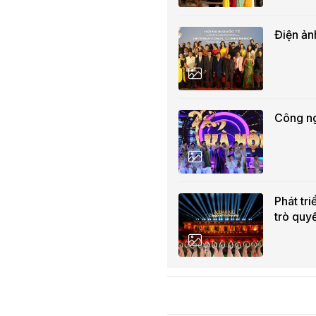
Điện ản
Công ng
Phát tr
trò quy