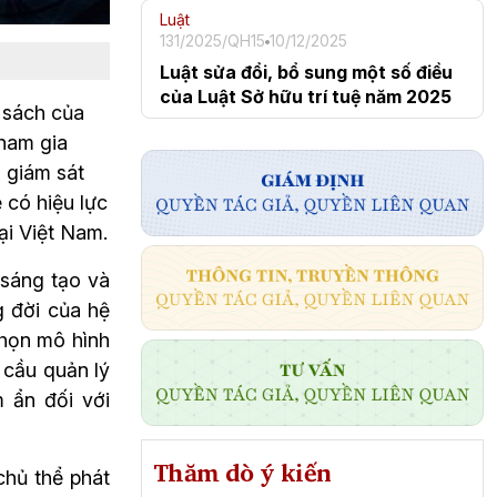
Luật
131/2025/QH15
10/12/2025
Luật sửa đổi, bổ sung một số điều
của Luật Sở hữu trí tuệ năm 2025
 sách của 
ham gia 
 giám sát 
 có hiệu lực 
ại Việt Nam.
sáng tạo và 
 đời của hệ 
chọn mô hình 
cầu quản lý 
ẩn đối với 
Thăm dò ý kiến
hủ thể phát 