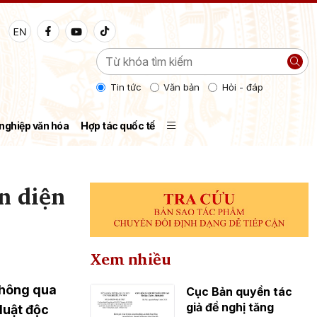
Tin tức
Văn bản
Hỏi - đáp
nghiệp văn hóa
Hợp tác quốc tế
n diện
Xem nhiều
thông qua
Cục Bản quyền tác
giả đề nghị tăng
luật độc