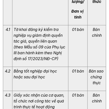
lượng/
thức
Đơn vị 
tính
4.1
Tờ khai đăng ký kiểm tra 
01 bản
Bản 
nghiệp vụ giám định quyền 
chính
tác giả, quyền liên quan 
(theo Mẫu số 09 của Phụ lục 
III ban hành kèm theo Nghị 
định số 17/2023/NĐ-CP) 
4.2
Bằng tốt nghiệp đại học 
01 bản
Bản sao 
hoặc sau đại học
chứng 
thực
4.3
Giấy xác nhận của cơ quan, 
01 bản
Bản 
tổ chức nơi công tác về quá 
chính
trình thực tế hoạt động 