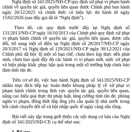
Nghị định số 341/2025/NĐ-CP quy định xử phạt vi phạm hành
chính về quyền tác giả, quyền liên quan được Chính phủ ban hành
ngày 26/12/2025 và chính thức có hiệu lực thi hành từ ngày
15/02/2026 (sau đây gọi tắt là “Nghị định”).
Theo đó, các quy định trước đây tại Nghị định số
131/2013/NĐ-CP ngày 16/10/2013 của Chính phủ quy định xử phạt
vi phạm hành chính về quyền tác giả, quyền liên quan, được sửa
đổi, bổ sung một số điều tại Nghị định số 28/2017/NĐ-CP ngày
20/3/2017 và Nghị định số 129/2021/NĐ-CP ngày 30/12/2021 của
Chính phủ đã bộc lộ một số hạn chế, chưa theo kịp thực tiễn phát
sinh, chưa bao quát đầy đủ các hành vi vi phạm mới, mức xử phạt
và biện pháp khắc phục hậu quả trong một số trường hợp chưa bảo
đảm tính răn đe.
Trên cơ sở đó, việc ban hành Nghị định số 341/2025/NĐ-CP
nhằm mục đích tiếp tục hoàn thiện khung pháp lý về xử phạt vi
phạm hành chính trong lĩnh vực quyền tác giả, quyền liên quan,
nâng cao hiệu quả thực thi pháp luật, tăng cường tính răn đe, phòng
ngừa vi phạm, đồng thời đáp ứng yêu cầu quản lý nhà nước trong
bối cảnh chuyển đổi số và hội nhập quốc tế ngày càng sâu rộng.
Bài viết này tập trung giới thiệu các nội dung cơ bản của Nghị
định số 341/2025/NĐ-CP, cụ thể như sau:
1. Bố cục