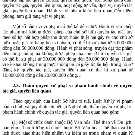
quyền tác giả, quyền liên quan, hoạt động tư vấn, dịch vụ quyền tác
giả, quyền liên quan; Hành vi vi phạm khác liên quan đến niêm
phong, tạm giữ tang vật vi phạm.
Một số hành vi vi phạm có thể kể đến như: Hành vi sao chép
tác phẩm mà không được phép của chủ sở hữu quyền tác giả, tùy
theo số lợi bất hợp pháp thu được hoặc thiệt hại gây ra cho chủ sở
hữu hoặc giá trị hàng hóa vi phạm, có thể bị xử phạt từ 5.000.000
đồng đến 50.000.000 đồng. Hành vi phát sóng, truyền đạt tác phẩm
đến công chúng mà không được phép của chủ sở hữu quyền tác giả
có thể bị xử phạt từ 30.000.000 đồng đến 50.000.000 đồng. Hành
vi kê khai không trung thực thông tin cá giấy tờ, tài liệu trong hồ sơ
đăng ký quyền tác giả, quyền liên quan có thể bị xử phạt từ
10.000.000 đồng đến 20.000.000 đồng…
2.
3
.
Thẩm quyền xử phạt vi phạm hành chính về quyền
tác giả, quyền liên quan
Theo quy định của Luật Sở hữu trí tuệ, Luật Xử lý vi phạm
hành chính và quy định chi tiết tại Nghị định, thẩm quyền xử phạt vi
phạm hành chính về quyền tác giả, quyền liên quan bao gồm:
(1) Một số chức danh thuộc Bộ Văn hóa, Thể thao và Du lịch,
bao gồm: Thủ trưởng tổ chức thuộc Bộ Văn hóa, Thể thao và Du
lịch được giao thực hiện nhiệm vụ kiểm tra trong phạm vi quản lý