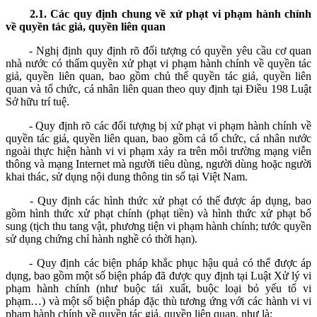
2.1.
Các quy định chung về xử phạt vi phạm hành chính
về quyền tác giả, quyền liên quan
- Nghị định quy định rõ đối tượng có quyền yêu cầu cơ quan
nhà nước có thẩm quyền xử phạt vi phạm hành chính về quyền tác
giả, quyền liên quan, bao gồm chủ thể quyền tác giả, quyền liên
quan và tổ chức, cá nhân liên quan theo quy định tại Điều 198 Luật
Sở hữu trí tuệ.
- Quy định rõ các đối tượng bị xử phạt vi phạm hành chính về
quyền tác giả, quyền liên quan, bao gồm cả tổ chức, cá nhân nước
ngoài thực hiện hành vi vi phạm xảy ra trên môi trường mạng viễn
thông và mạng Internet mà người tiêu dùng, người dùng hoặc người
khai thác, sử dụng nội dung thông tin số tại
Việt Nam.
- Quy định các hình thức xử phạt có thể được áp dụng, bao
gồm hình thức xử phạt chính (phạt tiền) và hình thức xử phạt bổ
sung (tịch thu tang vật, phương tiện vi phạm hành chính; tước quyền
sử dụng chứng chỉ hành nghề có thời hạn).
- Quy định các biện pháp khắc phục hậu quả có thể được áp
dụng, bao gồm một số biện pháp đã được quy định tại Luật Xử lý vi
phạm hành chính (như buộc tái xuất, buộc loại bỏ yếu tố vi
phạm…) và một số biện pháp đặc thù tương ứng với các hành vi vi
phạm hành chính về quyền tác giả, quyền liên quan, như là: