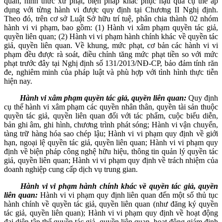
quan, hình thức xử phạt, biện pháp khắc phục hậu quả cụ thể áp
dụng với từng hành vi được quy định tại Chương II Nghị định.
Theo đó, trên cơ sở Luật Sở hữu trí tuệ, phân chia thành 02 nhóm
hành vi vi phạm, bao gồm: (1) Hành vi xâm phạm quyền tác giả,
quyền liên quan; (2) Hành vi vi phạm hành chính khác về quyền tác
giả, quyền liên quan. Về khung, mức phạt, cơ bản các hành vi vi
phạm đều được rà soát, điều chỉnh tăng mức phạt tiền so với mức
phạt trước đây tại Nghị định số 131/2013/NĐ-CP, bảo đảm tính răn
đe, nghiêm minh của pháp luật và phù hợp với tình hình thực tiễn
hiện nay.
Hành vi xâm phạm quyền tác giả, quyền liên quan:
Quy định
cụ thể hành vi xâm phạm các quyền nhân thân, quyền tài sản thuộc
quyền tác giả, quyền liên quan đối với tác phẩm, cuộc biểu diễn,
bản ghi âm, ghi hình, chương trình phát sóng; Hành vi vận chuyển,
tàng trữ hàng hóa sao chép lậu; Hành vi vi phạm quy định về giới
hạn, ngoại lệ quyền tác giả, quyền liên quan; Hành vi vi phạm quy
định về biện pháp công nghệ hữu hiệu, thông tin quản lý quyền tác
giả, quyền liên quan; Hành vi vi phạm quy định về trách nhiệm của
doanh nghiệp cung cấp dịch vụ trung gian.
Hành vi vi phạm hành chính khác về quyền tác giả, quyền
liên quan:
Hành vi vi phạm quy định liên quan đến một số thủ tục
hành chính về quyền tác giả, quyền liên quan (như đăng ký quyền
tác giả, quyền liên quan); Hành vi vi phạm quy định về hoạt động
đại diện tập thể quyền tác giả, quyền liên quan, hoạt động giám định