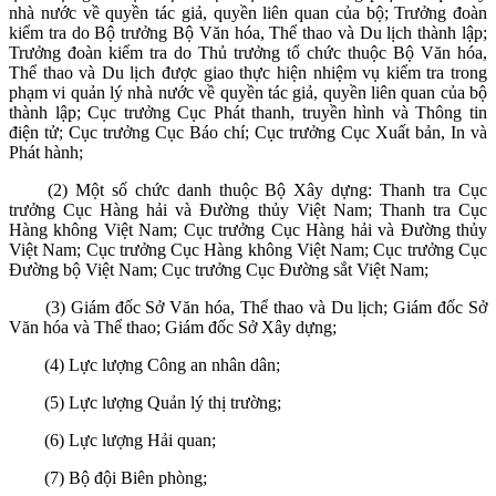
nhà nước về quyền tác giả, quyền liên quan của bộ; Trưởng đoàn
kiểm tra do Bộ trưởng Bộ Văn hóa, Thể thao và Du lịch thành lập;
Trưởng đoàn kiểm tra do Thủ trưởng tổ chức thuộc Bộ Văn hóa,
Thể thao và Du lịch được giao thực hiện nhiệm vụ kiểm tra trong
phạm vi quản lý nhà nước về quyền tác giả, quyền liên quan của bộ
thành lập; Cục trưởng Cục Phát thanh, truyền hình và Thông tin
điện tử; Cục trưởng Cục Báo chí; Cục trưởng Cục Xuất bản, In và
Phát hành;
(2) Một số chức danh thuộc Bộ Xây dựng: Thanh tra Cục
trưởng Cục Hàng hải và Đường thủy Việt Nam; Thanh tra Cục
Hàng không Việt Nam; Cục trưởng Cục Hàng hải và Đường thủy
Việt Nam; Cục trưởng Cục Hàng không Việt Nam; Cục trưởng Cục
Đường bộ Việt Nam; Cục trưởng Cục Đường sắt Việt Nam;
(3) Giám đốc Sở Văn hóa, Thể thao và Du lịch; Giám đốc Sở
Văn hóa và Thể thao; Giám đốc Sở Xây dựng;
(4) Lực lượng Công an nhân dân;
(5) Lực lượng Quản lý thị trường;
(6) Lực lượng Hải quan;
(7) Bộ đội Biên phòng;