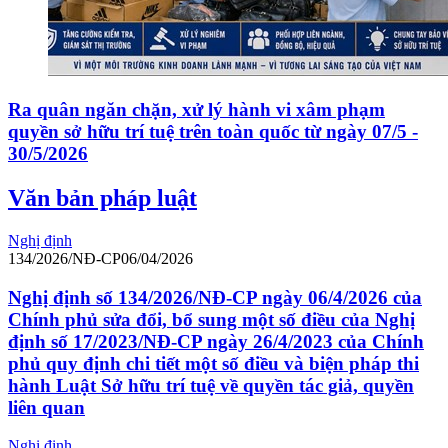
Ra quân ngăn chặn, xử lý hành vi xâm phạm
quyền sở hữu trí tuệ trên toàn quốc từ ngày 07/5 -
30/5/2026
Văn bản pháp luật
Nghị định
134/2026/NĐ-CP
06/04/2026
Nghị định số 134/2026/NĐ-CP ngày 06/4/2026 của
Chính phủ sửa đổi, bổ sung một số điều của Nghị
định số 17/2023/NĐ-CP ngày 26/4/2023 của Chính
phủ quy định chi tiết một số điều và biện pháp thi
hành Luật Sở hữu trí tuệ về quyền tác giả, quyền
liên quan
Nghị định