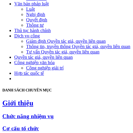
Văn bản pháp luật
Luật
Nghị định
Quyết định
Thông tư
Thủ tục hành chính
Dịch vụ công
Giám định Quyền tác giả, quyền liên quan
Thông tin, truyền thông Quyền tác giả, quyền liên quan
Tư vấn Quyền tác giả, quyền liên quan
Quyền tác giả, quyền liên quan
Công nghiệp văn hóa
Công nghiệp giải trí
Hợp tác quốc tế
DANH SÁCH CHUYÊN MỤC
Giới thiệu
Chức năng nhiệm vụ
Cơ cấu tổ chức