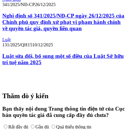
341/2025/NĐ-CP
26/12/2025
Nghị định số 341/2025/NĐ-CP ngày 26/12/2025 của
Chính phủ quy định xử phạt vi phạm hành chính
về quyền tác giả, quyền liên quan
Luật
131/2025/QH15
10/12/2025
Luật sửa đổi, bổ sung một số điều của Luật Sở hữu
trí tuệ năm 2025
Thăm dò ý kiến
Bạn thấy nội dung Trang thông tin điện tử của Cục
bản quyền tác giả đã cung cấp đầy đủ chưa?
Rất đầy đủ
Gần đủ
Quá thiếu thông tin