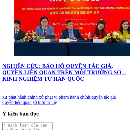
NGHIÊN CỨU: BẢO HỘ QUYỀN TÁC GIẢ,
QUYỀN LIÊN QUAN TRÊN MÔI TRƯỜNG SỐ –
KINH NGHIỆM TỪ HÀN QUỐC
xử phạt hành chính
xử phạt vi phạm hành chính
quyền tác giả
quyền liên quan
sở hữu trí tuệ
Ý kiến bạn đọc