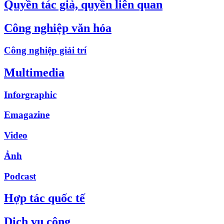
Quyền tác giả, quyền liên quan
Công nghiệp văn hóa
Công nghiệp giải trí
Multimedia
Inforgraphic
Emagazine
Video
Ảnh
Podcast
Hợp tác quốc tế
Dịch vụ công